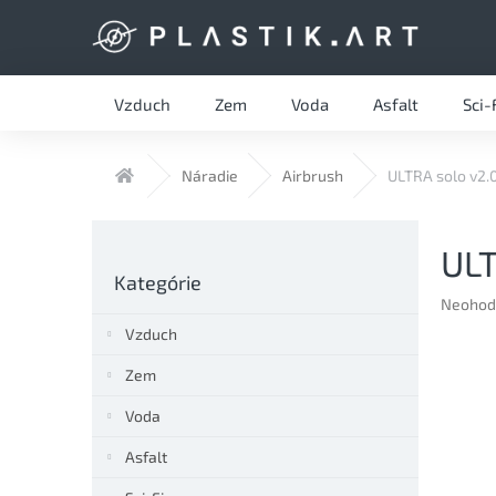
Prejsť
na
obsah
Vzduch
Zem
Voda
Asfalt
Sci-
Domov
Náradie
Airbrush
ULTRA solo v2.
B
ULT
o
Preskočiť
č
Kategórie
kategórie
n
Prieme
Neohod
hodnote
ý
Vzduch
produkt
p
je
a
Zem
0,0
n
z
Voda
e
5
l
hviezdič
Asfalt