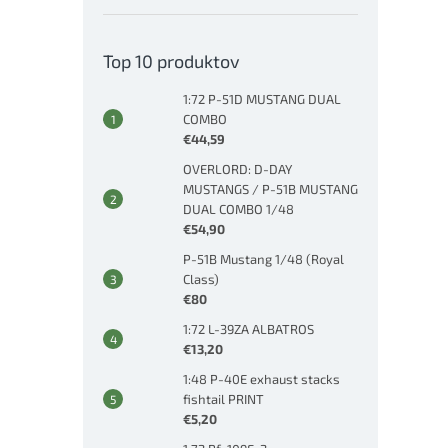
Top 10 produktov
1:72 P-51D MUSTANG DUAL
COMBO
€44,59
OVERLORD: D-DAY
MUSTANGS / P-51B MUSTANG
DUAL COMBO 1/48
€54,90
P-51B Mustang 1/48 (Royal
Class)
€80
1:72 L-39ZA ALBATROS
€13,20
1:48 P-40E exhaust stacks
fishtail PRINT
€5,20