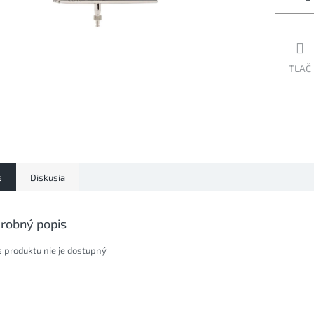
TLAČ
s
Diskusia
robný popis
s produktu nie je dostupný