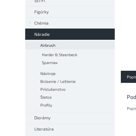
Sci-Fi
Figúrky
Chémia
Náradie
Airbrush
Harder & Steenbeck
Sparmax
Nástroje
Popi
Brúsenie / Leštenie
Príslušenstvo
Pod
Štetce
Profily
Popi
Diorámy
Literatúra