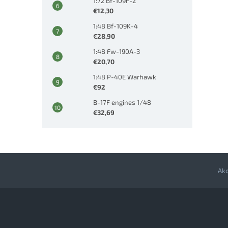
1:72 Bf-109F-2
€12,30
1:48 Bf-109K-4
€28,90
1:48 Fw-190A-3
€20,70
1:48 P-40E Warhawk
€92
B-17F engines 1/48
€32,69
Ak
Z
á
p
ä