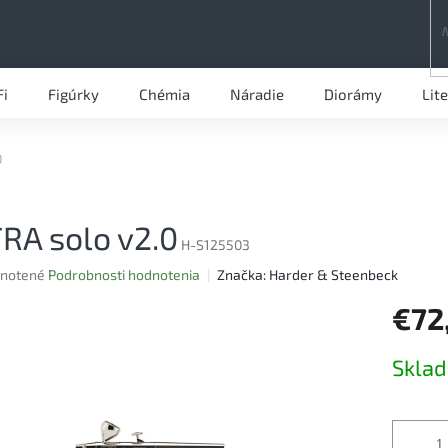
Fi
Figúrky
Chémia
Náradie
Diorámy
Lit
0
RA solo v2.0
H-S125503
rné
notené
Podrobnosti hodnotenia
Značka:
Harder & Steenbeck
nie
€72
u
Jednotk
Skla
cena:
iek.