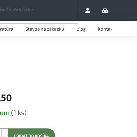
eratúra
Stavba na zákazku
Blog
Kontaktujte nás
HĽADAŤ
,50
ová
dom
(1 ks)
PRIDAŤ DO KOŠÍKA