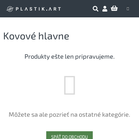
Prejsť
NÁKU
na
obsah
KOŠÍK
Kovové hlavne
Produkty ešte len pripravujeme.
Môžete sa ale pozrieť na ostatné kategórie.
SPÄŤ DO OBCHODU