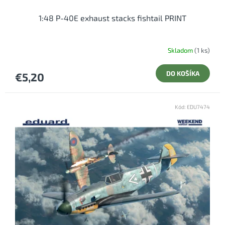
1:48 P-40E exhaust stacks fishtail PRINT
Skladom
(1 ks)
DO KOŠÍKA
€5,20
Kód:
EDU7474