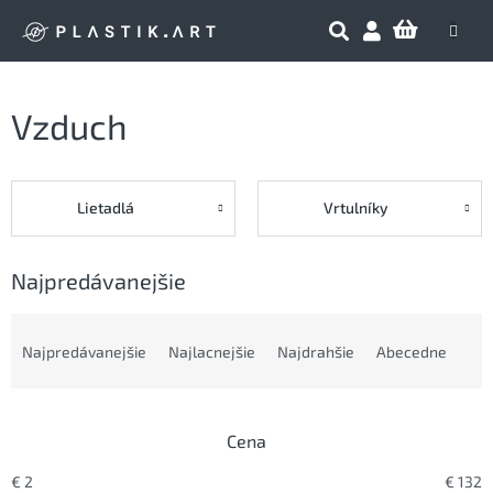
Prejsť
NÁKU
na
obsah
KOŠÍK
Vzduch
Lietadlá
Vrtulníky
Najpredávanejšie
R
a
Najpredávanejšie
Najlacnejšie
Najdrahšie
Abecedne
d
e
n
Cena
i
e
€
2
€
132