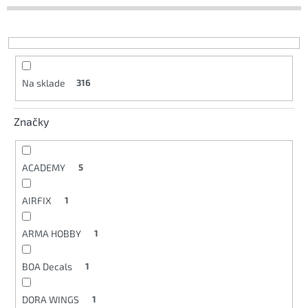
p
r
o
d
u
k
Na sklade
316
t
o
v
Značky
ACADEMY
5
AIRFIX
1
ARMA HOBBY
1
BOA Decals
1
DORA WINGS
1