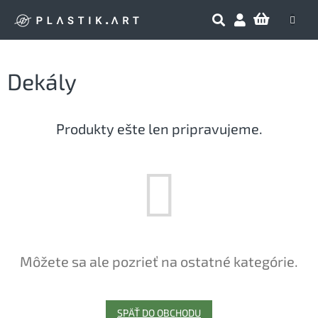
Prejsť
NÁKU
na
obsah
KOŠÍK
Dekály
Produkty ešte len pripravujeme.
Môžete sa ale pozrieť na ostatné kategórie.
SPÄŤ DO OBCHODU