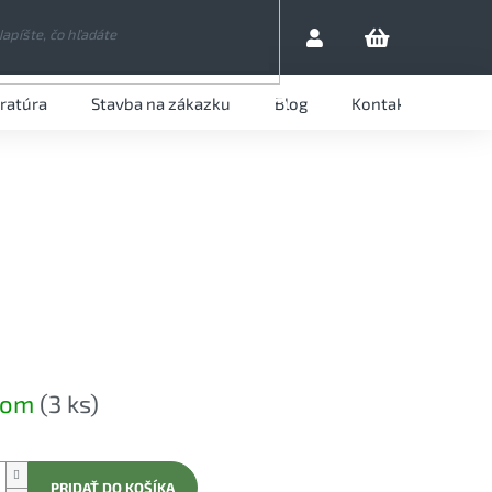
eratúra
Stavba na zákazku
Blog
Kontaktujte nás
HĽADAŤ
ová
dom
(3 ks)
PRIDAŤ DO KOŠÍKA