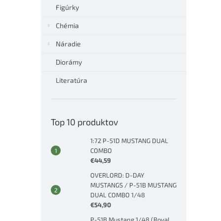
Figúrky
Chémia
Náradie
Diorámy
Literatúra
Top 10 produktov
1:72 P-51D MUSTANG DUAL
COMBO
€44,59
OVERLORD: D-DAY
MUSTANGS / P-51B MUSTANG
DUAL COMBO 1/48
€54,90
P-51B Mustang 1/48 (Royal