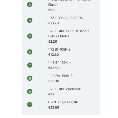
Class)
€80
1:72 L-39ZA ALBATROS
€13,20
1:48 P-40E exhaust stacks
fishtail PRINT
€5,20
1:72 Bf-109F-2
€12,30
1:48 Bf-109K-4
€28,90
1:48 Fw-190A-3
€20,70
1:48 P-40E Warhawk
€92
B-17F engines 1/48
€32,69