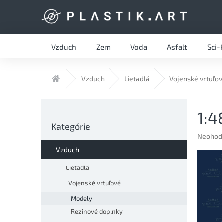
Prejsť
na
obsah
Vzduch
Zem
Voda
Asfalt
Sci-
Domov
Vzduch
Lietadlá
Vojenské vrtuľo
B
1:
o
Preskočiť
č
Kategórie
kategórie
n
Prieme
Neohod
hodnote
ý
Vzduch
produkt
p
je
a
Lietadlá
0,0
n
z
Vojenské vrtuľové
e
5
Modely
l
hviezdič
Rezinové doplnky