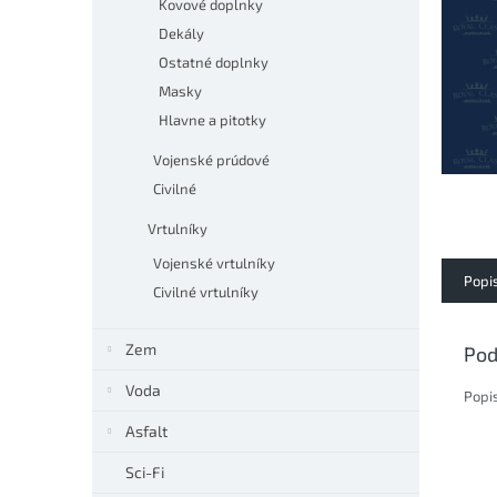
Kovové doplnky
Dekály
Ostatné doplnky
Masky
Hlavne a pitotky
Vojenské prúdové
Civilné
Vrtulníky
Vojenské vrtulníky
Popi
Civilné vrtulníky
Zem
Pod
Voda
Popi
Asfalt
Sci-Fi