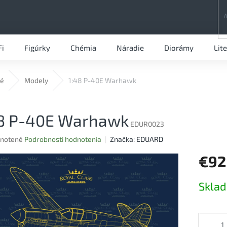
Fi
Figúrky
Chémia
Náradie
Diorámy
Lit
vé
Modely
1:48 P-40E Warhawk
48 P-40E Warhawk
EDUR0023
rné
notené
Podrobnosti hodnotenia
Značka:
EDUARD
nie
€92
u
Jednotk
Skla
cena:
iek.