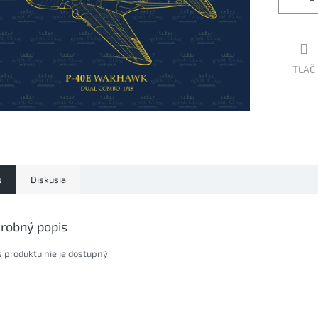
TLAČ
s
Diskusia
robný popis
s produktu nie je dostupný