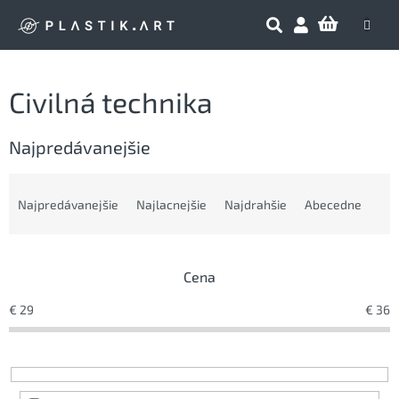
Prejsť
NÁKU
na
obsah
KOŠÍK
Civilná technika
Najpredávanejšie
R
a
Najpredávanejšie
Najlacnejšie
Najdrahšie
Abecedne
d
e
n
Cena
i
e
€
29
€
36
p
r
o
d
u