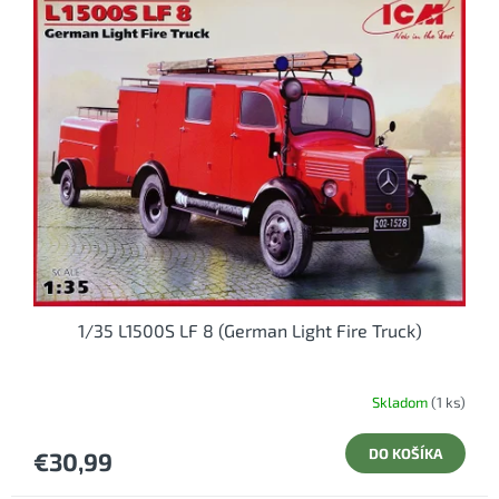
p
i
s
p
r
o
d
u
k
t
o
v
1/35 L1500S LF 8 (German Light Fire Truck)
Skladom
(1 ks)
DO KOŠÍKA
€30,99