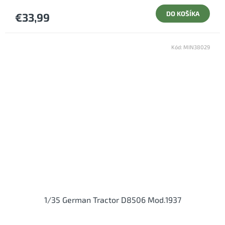
DO KOŠÍKA
€33,99
Kód:
MIN38029
1/35 German Tractor D8506 Mod.1937