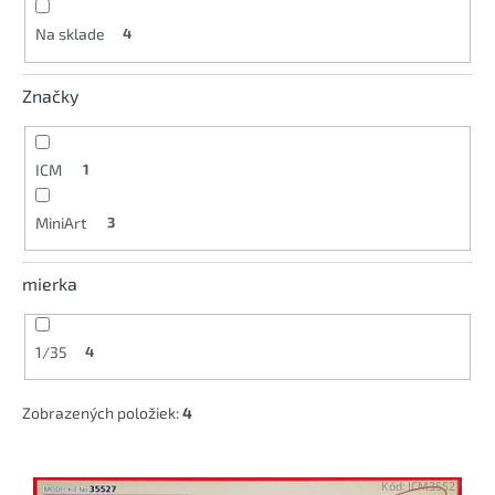
k
Na sklade
4
t
o
v
Značky
ICM
1
MiniArt
3
mierka
1/35
4
Zobrazených položiek:
4
V
ý
Kód:
ICM35527