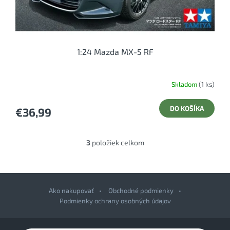
1:24 Mazda MX-5 RF
Skladom
(1 ks)
DO KOŠÍKA
€36,99
3
položiek celkom
O
v
l
á
d
Ako nakupovať
Obchodné podmienky
a
Podmienky ochrany osobných údajov
c
i
Z
e