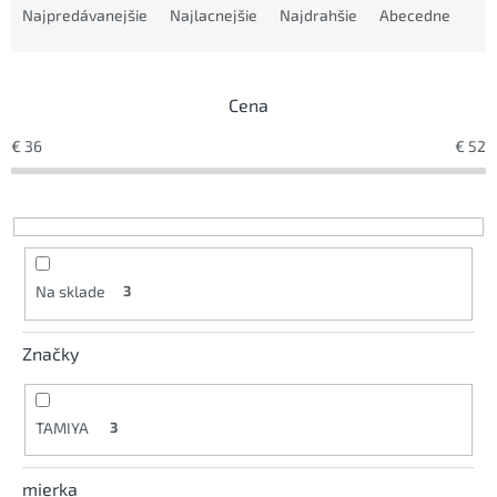
a
Najpredávanejšie
Najlacnejšie
Najdrahšie
Abecedne
d
e
n
Cena
i
e
€
36
€
52
p
r
o
d
u
k
Na sklade
3
t
o
v
Značky
TAMIYA
3
mierka