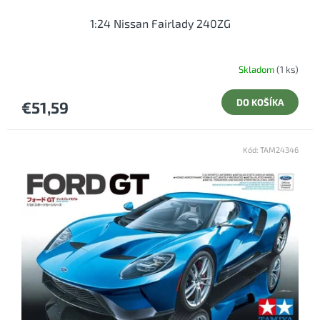
1:24 Nissan Fairlady 240ZG
Skladom
(1 ks)
DO KOŠÍKA
€51,59
Kód:
TAM24346