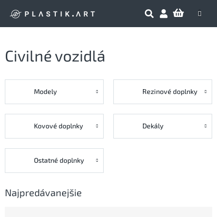
Prejsť
NÁKU
na
obsah
KOŠÍK
Civilné vozidlá
Modely
Rezinové doplnky
Kovové doplnky
Dekály
Ostatné doplnky
Najpredávanejšie
R