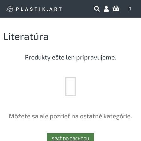
Prejsť
NÁKU
na
obsah
KOŠÍK
Literatúra
Produkty ešte len pripravujeme.
Môžete sa ale pozrieť na ostatné kategórie.
SPÄŤ DO OBCHODU