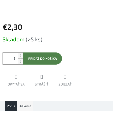
€2,30
Jednotková
Skladom
(>5 ks)
cena:
PRIDAŤ DO KOŠÍKA
OPÝTAŤ SA
STRÁŽIŤ
ZDIEĽAŤ
Popis
Diskusia