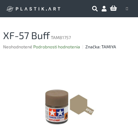
Prejsť
NÁKU
na
obsah
KOŠÍK
XF-57 Buff
TAM81757
Priemerné
Neohodnotené
Podrobnosti hodnotenia
Značka:
TAMIYA
hodnotenie
produktu
je
0,0
z
5
hviezdičiek.