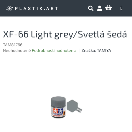
Prejsť
NÁKU
na
obsah
KOŠÍK
XF-66 Light grey/Svetlá šedá
TAM81766
Priemerné
Neohodnotené
Podrobnosti hodnotenia
Značka:
TAMIYA
hodnotenie
produktu
je
0,0
z
5
hviezdičiek.