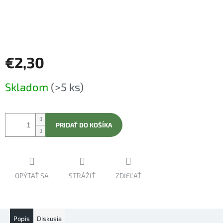
€2,30
Jednotková
Skladom
(>5 ks)
cena:
PRIDAŤ DO KOŠÍKA
OPÝTAŤ SA
STRÁŽIŤ
ZDIEĽAŤ
Popis
Diskusia