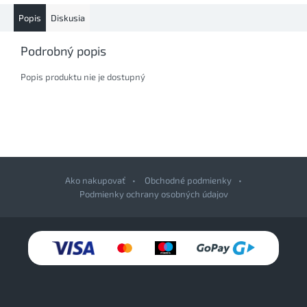
Popis
Diskusia
Podrobný popis
Popis produktu nie je dostupný
Ako nakupovať
Obchodné podmienky
Podmienky ochrany osobných údajov
Z
á
p
ä
t
i