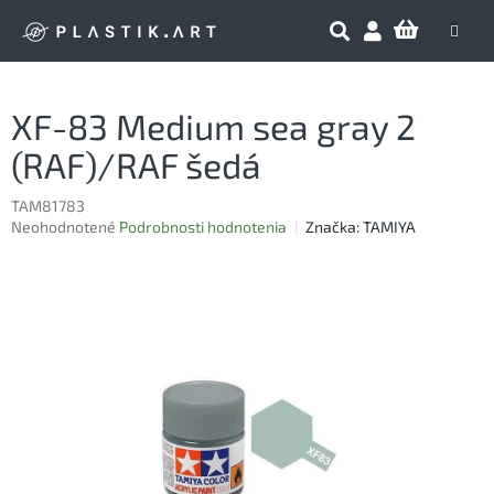
Prejsť
NÁKU
na
obsah
KOŠÍK
XF-83 Medium sea gray 2
(RAF)/RAF šedá
TAM81783
Priemerné
Neohodnotené
Podrobnosti hodnotenia
Značka:
TAMIYA
hodnotenie
produktu
je
0,0
z
5
hviezdičiek.