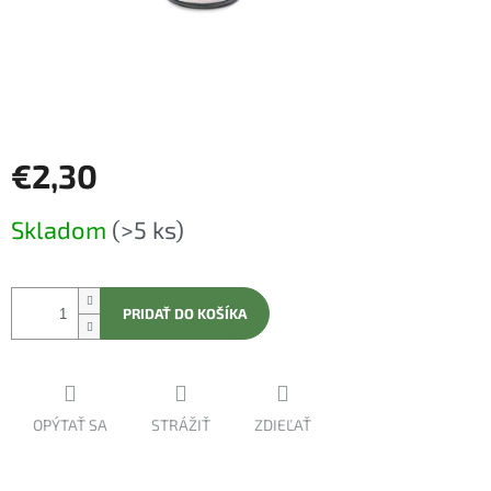
€2,30
Jednotková
Skladom
(>5 ks)
cena:
PRIDAŤ DO KOŠÍKA
OPÝTAŤ SA
STRÁŽIŤ
ZDIEĽAŤ