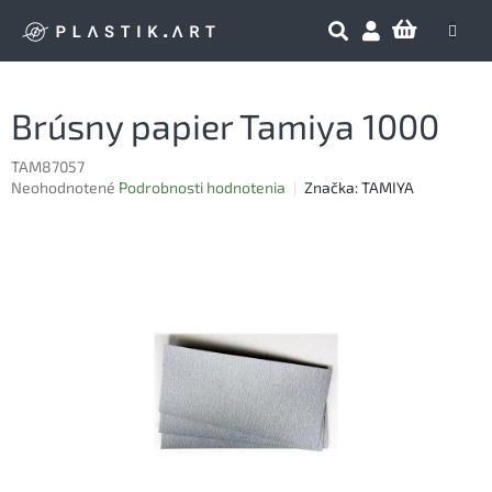
Prejsť
NÁKU
na
obsah
KOŠÍK
Brúsny papier Tamiya 1000
TAM87057
Priemerné
Neohodnotené
Podrobnosti hodnotenia
Značka:
TAMIYA
hodnotenie
produktu
je
0,0
z
5
hviezdičiek.