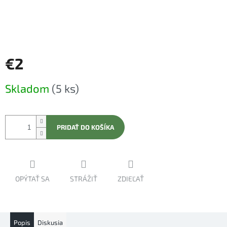
€2
Jednotková
Skladom
(5 ks)
cena:
PRIDAŤ DO KOŠÍKA
OPÝTAŤ SA
STRÁŽIŤ
ZDIEĽAŤ
Popis
Diskusia