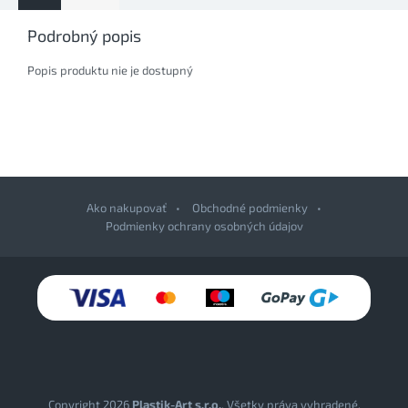
Podrobný popis
Popis produktu nie je dostupný
Ako nakupovať
Obchodné podmienky
Podmienky ochrany osobných údajov
Z
á
p
ä
t
i
e
Copyright 2026
Plastik-Art s.r.o.
. Všetky práva vyhradené.