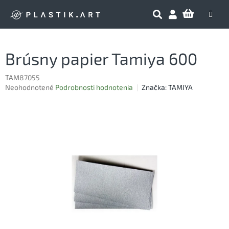
Prejsť
NÁKU
na
obsah
KOŠÍK
Brúsny papier Tamiya 600
TAM87055
Priemerné
Neohodnotené
Podrobnosti hodnotenia
Značka:
TAMIYA
hodnotenie
produktu
je
0,0
z
5
hviezdičiek.