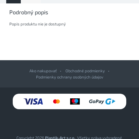
Podrobný popis
Popis produktu nie je dostupný
Ako nakupovať
Obchodné podmienky
Podmienky ochrany osobných údajov
Z
á
p
ä
t
i
e
Copyright 2026
Plastik-Art s.r.o.
. Všetky práva vyhradené.