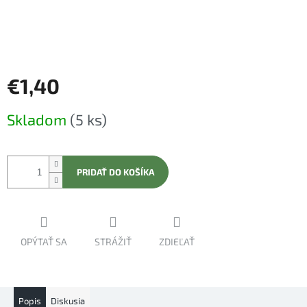
€1,40
Jednotková
Skladom
(5 ks)
cena:
PRIDAŤ DO KOŠÍKA
OPÝTAŤ SA
STRÁŽIŤ
ZDIEĽAŤ
Popis
Diskusia