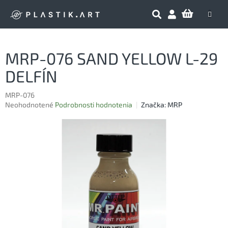
Prejsť
NÁKU
na
obsah
KOŠÍK
MRP-076 SAND YELLOW L-29
DELFÍN
MRP-076
Priemerné
Neohodnotené
Podrobnosti hodnotenia
Značka:
MRP
hodnotenie
produktu
je
0,0
z
5
hviezdičiek.