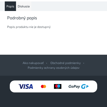
Popis
Diskusia
Podrobný popis
Popis produktu nie je dostupný
Ako nakupovať
Obchodné podmienky
Podmienky ochrany osobných údajov
Z
á
p
ä
t
i