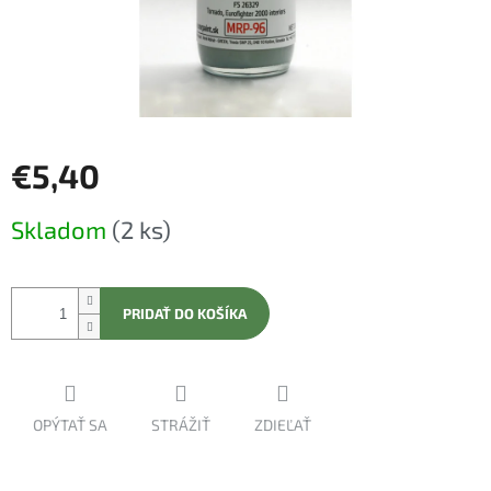
€5,40
Jednotková
Skladom
(2 ks)
cena:
PRIDAŤ DO KOŠÍKA
OPÝTAŤ SA
STRÁŽIŤ
ZDIEĽAŤ