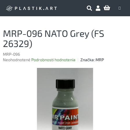
Prejsť
NÁKU
na
obsah
KOŠÍK
MRP-096 NATO Grey (FS
26329)
MRP-096
Priemerné
Neohodnotené
Podrobnosti hodnotenia
Značka:
MRP
hodnotenie
produktu
je
0,0
z
5
hviezdičiek.