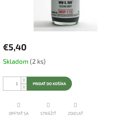
€5,40
Jednotková
Skladom
(2 ks)
cena:
PRIDAŤ DO KOŠÍKA
OPÝTAŤ SA
STRÁŽIŤ
ZDIEĽAŤ