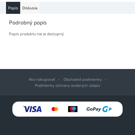
Popis
Diskusia
Podrobný popis
Popis produktu nie je dostupný
Ako nakupovať
Obchodné podmienky
Podmienky ochrany osobných údajov
Z
á
p
ä
t
i