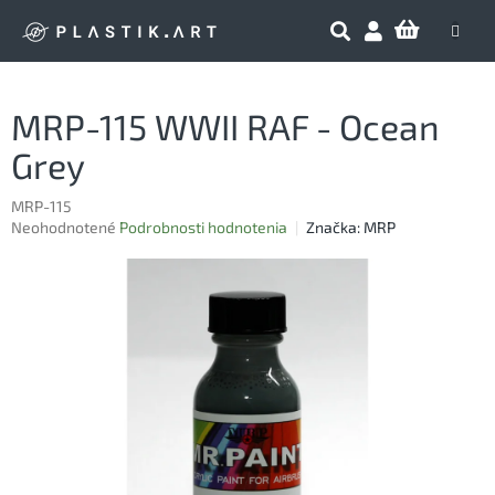
Prejsť
NÁKU
na
obsah
KOŠÍK
MRP-115 WWII RAF - Ocean
Grey
MRP-115
Priemerné
Neohodnotené
Podrobnosti hodnotenia
Značka:
MRP
hodnotenie
produktu
je
0,0
z
5
hviezdičiek.