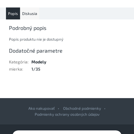
Popis
Diskusia
Podrobný popis
Popis produktu nie je dostupný
Dodatočné parametre
Kategória
:
Modely
mierka
:
1/35
Ako nakupovať
Obchodné podmienky
Podmienky ochrany osobných údajov
Z