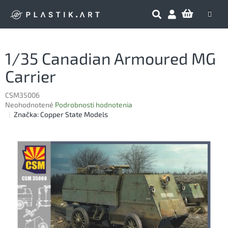
Prejsť
NÁKU
na
obsah
KOŠÍK
1/35 Canadian Armoured MG
Carrier
CSM35006
Priemerné
Neohodnotené
Podrobnosti hodnotenia
hodnotenie
Značka:
Copper State Models
produktu
je
0,0
z
5
hviezdičiek.