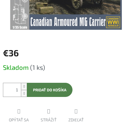
€36
Jednotková
Skladom
(1 ks)
cena:
PRIDAŤ DO KOŠÍKA
OPÝTAŤ SA
STRÁŽIŤ
ZDIEĽAŤ