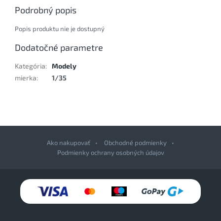
Podrobný popis
Popis produktu nie je dostupný
Dodatočné parametre
Kategória
:
Modely
mierka
:
1/35
Ako nakupovať
Obchodné podmienky
Podmienky ochrany osobných údajov
Z
á
p
ä
t