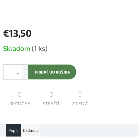
€13,50
Jednotková
Skladom
(1 ks)
cena:
PRIDAŤ DO KOŠÍKA
OPÝTAŤ SA
STRÁŽIŤ
ZDIEĽAŤ
Popis
Diskusia