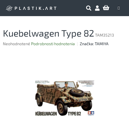
Prejsť
NÁKU
na
obsah
KOŠÍK
Kuebelwagen Type 82
TAM35213
Priemerné
Neohodnotené
Podrobnosti hodnotenia
Značka:
TAMIYA
hodnotenie
produktu
je
0,0
z
5
hviezdičiek.