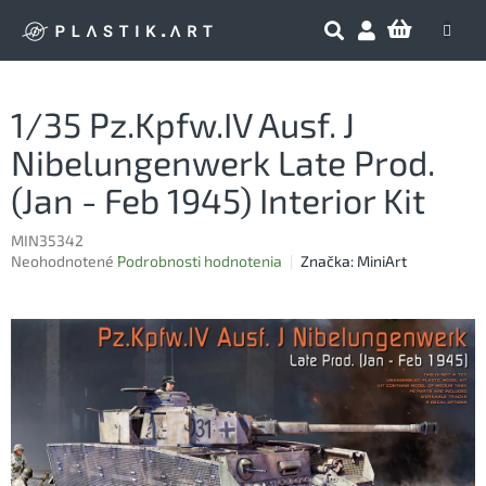
Prejsť
NÁKU
na
obsah
KOŠÍK
1/35 Pz.Kpfw.IV Ausf. J
Nibelungenwerk Late Prod.
(Jan - Feb 1945) Interior Kit
MIN35342
Priemerné
Neohodnotené
Podrobnosti hodnotenia
Značka:
MiniArt
hodnotenie
produktu
je
0,0
z
5
hviezdičiek.