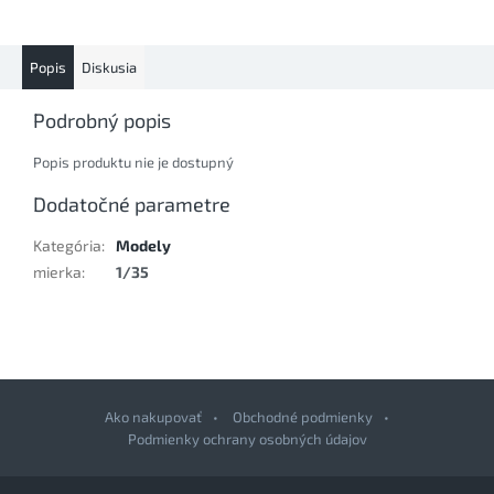
Popis
Diskusia
Podrobný popis
Popis produktu nie je dostupný
Dodatočné parametre
Kategória
:
Modely
mierka
:
1/35
Ako nakupovať
Obchodné podmienky
Podmienky ochrany osobných údajov
Z