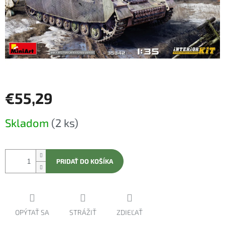
€55,29
Jednotková
Skladom
(2 ks)
cena:
PRIDAŤ DO KOŠÍKA
OPÝTAŤ SA
STRÁŽIŤ
ZDIEĽAŤ