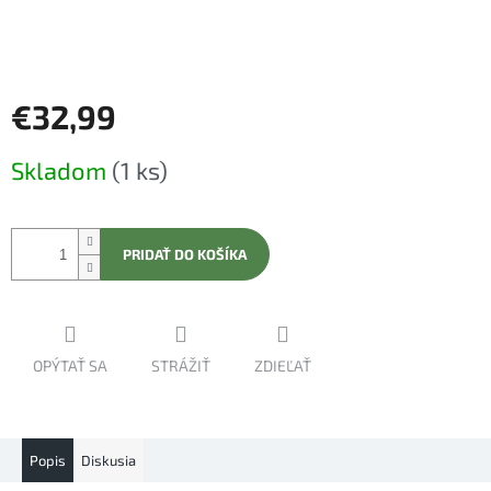
€32,99
Jednotková
Skladom
(1 ks)
cena:
PRIDAŤ DO KOŠÍKA
OPÝTAŤ SA
STRÁŽIŤ
ZDIEĽAŤ
Popis
Diskusia