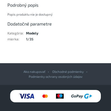
Podrobný popis
Popis produktu nie je dostupný
Dodatočné parametre
Kategória
:
Modely
mierka
:
1/35
Ako nakupovať
Obchodné podmienky
Podmienky ochrany osobných údajov
Z
á
p
ä
t