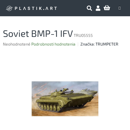
Prejsť
NÁKU
na
obsah
KOŠÍK
Soviet BMP-1 IFV
TRU05555
Priemerné
Neohodnotené
Podrobnosti hodnotenia
Značka:
TRUMPETER
hodnotenie
produktu
je
0,0
z
5
hviezdičiek.