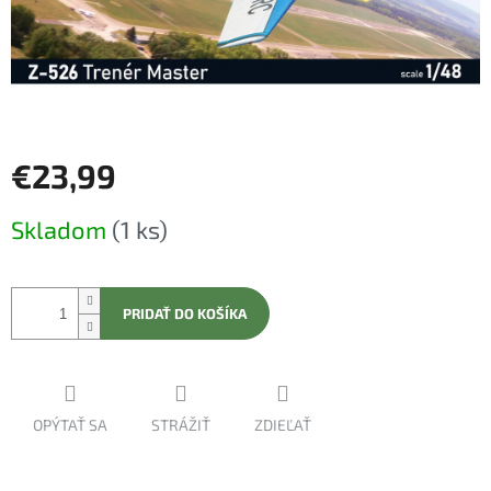
€23,99
Jednotková
Skladom
(1 ks)
cena:
PRIDAŤ DO KOŠÍKA
OPÝTAŤ SA
STRÁŽIŤ
ZDIEĽAŤ