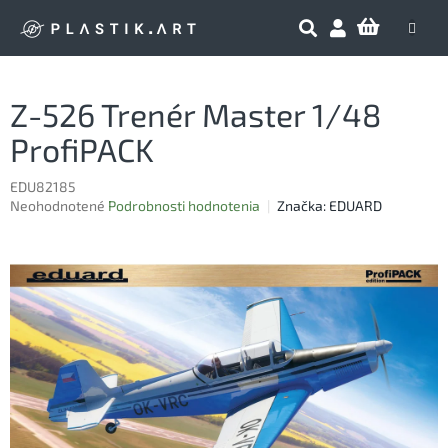
Prejsť
NÁKU
na
obsah
KOŠÍK
Z-526 Trenér Master 1/48
ProfiPACK
EDU82185
Priemerné
Neohodnotené
Podrobnosti hodnotenia
Značka:
EDUARD
hodnotenie
produktu
je
0,0
z
5
hviezdičiek.