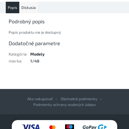
Popis
Diskusia
Podrobný popis
Popis produktu nie je dostupný
Dodatočné parametre
Kategória
:
Modely
mierka
:
1/48
Ako nakupovať
Obchodné podmienky
Podmienky ochrany osobných údajov
Z
á