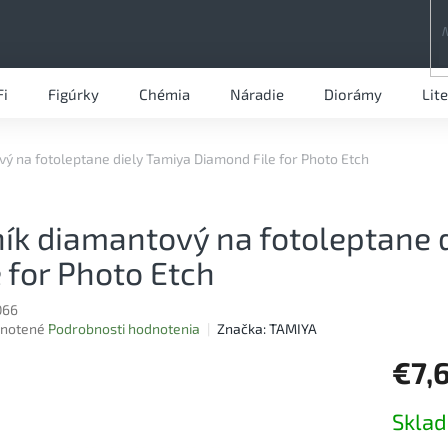
Fi
Figúrky
Chémia
Náradie
Diorámy
Lit
vý na fotoleptane diely Tamiya Diamond File for Photo Etch
ník diamantový na fotoleptane
e for Photo Etch
066
rné
notené
Podrobnosti hodnotenia
Značka:
TAMIYA
nie
€7,
u
Jednotk
Skla
cena: