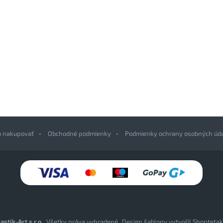
o nakupovať
Obchodné podmienky
Podmienky ochrany osobných úd
astik-Art s.r.o.
. Všetky práva vyhradené.
Design šablony vytvořil
Shoptetak