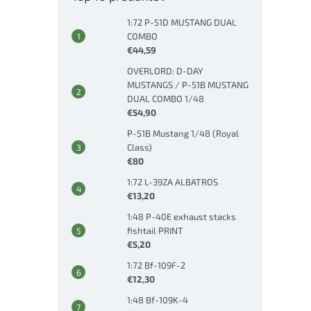
1:72 P-51D MUSTANG DUAL
COMBO
€44,59
OVERLORD: D-DAY
MUSTANGS / P-51B MUSTANG
DUAL COMBO 1/48
€54,90
P-51B Mustang 1/48 (Royal
Class)
€80
1:72 L-39ZA ALBATROS
€13,20
1:48 P-40E exhaust stacks
fishtail PRINT
€5,20
1:72 Bf-109F-2
€12,30
1:48 Bf-109K-4