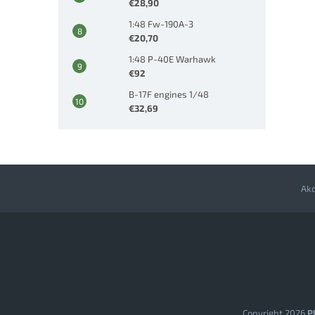
€28,90
1:48 Fw-190A-3
€20,70
1:48 P-40E Warhawk
€92
B-17F engines 1/48
€32,69
Ak
Z
á
p
ä
t
i
e
Copyright 2026
Pl