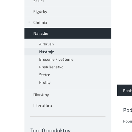
Sci-Fi
hviezdič
Figúrky
Chémia
Náradie
Airbrush
Nástroje
Brúsenie / Leštenie
Príslušenstvo
Štetce
Profily
Popi
Diorámy
Literatúra
Pod
Popi
Top 10 produktov