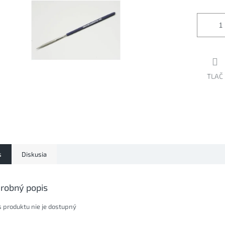
iek.
TLAČ
s
Diskusia
robný popis
s produktu nie je dostupný