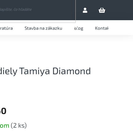
eratúra
Stavba na zákazku
Blog
Kontaktujte nás
HĽADAŤ
 diely Tamiya Diamond
60
ová
dom
(2 ks)