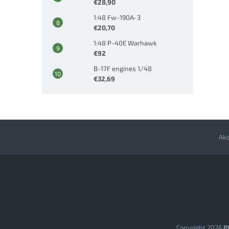
€28,90
1:48 Fw-190A-3
€20,70
1:48 P-40E Warhawk
€92
B-17F engines 1/48
€32,69
Ak
Z
á
p
ä
t
i
e
Copyright 2026
Pl