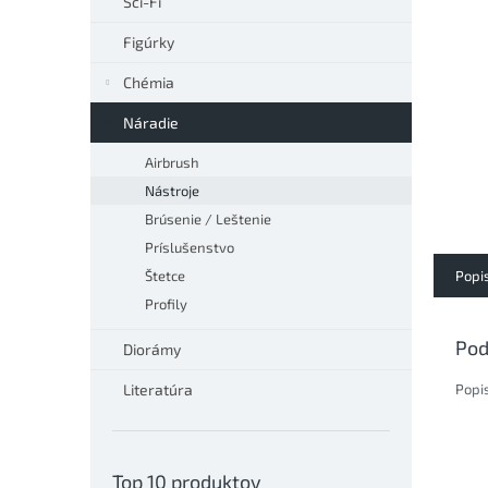
Sci-Fi
Figúrky
Chémia
Náradie
Airbrush
Nástroje
Brúsenie / Leštenie
Príslušenstvo
Popi
Štetce
Profily
Pod
Diorámy
Popi
Literatúra
Top 10 produktov