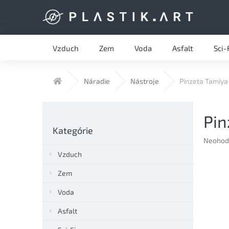
Prejsť
na
obsah
Vzduch
Zem
Voda
Asfalt
Sci-
Domov
Náradie
Nástroje
Pinzeta Tamiya
B
Pin
o
Preskočiť
č
Kategórie
kategórie
n
Prieme
Neohod
hodnote
ý
Vzduch
produkt
p
je
a
Zem
0,0
n
z
Voda
e
5
l
hviezdič
Asfalt