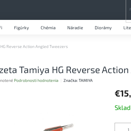
Fi
Figúrky
Chémia
Náradie
Diorámy
Lit
 HG Reverse Action Angled Tweezers
zeta Tamiya HG Reverse Action
rné
notené
Podrobnosti hodnotenia
Značka:
TAMIYA
nie
€15
u
Jednotk
Skla
cena:
iek.