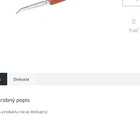
TLAČ
s
Diskusia
robný popis
s produktu nie je dostupný