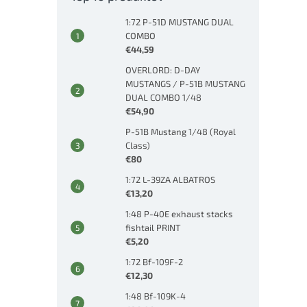
1:72 P-51D MUSTANG DUAL
COMBO
€44,59
OVERLORD: D-DAY
MUSTANGS / P-51B MUSTANG
DUAL COMBO 1/48
€54,90
P-51B Mustang 1/48 (Royal
Class)
€80
1:72 L-39ZA ALBATROS
€13,20
1:48 P-40E exhaust stacks
fishtail PRINT
€5,20
1:72 Bf-109F-2
€12,30
1:48 Bf-109K-4