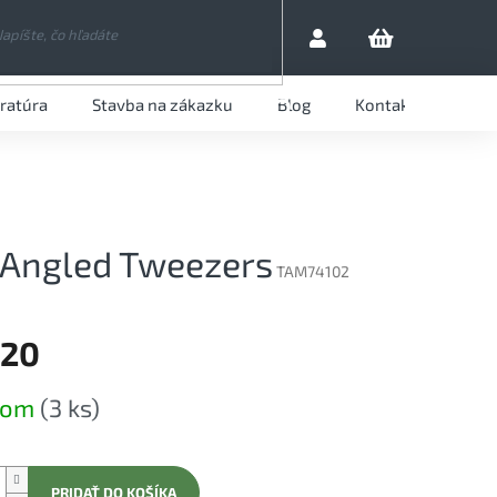
eratúra
Stavba na zákazku
Blog
Kontaktujte nás
HĽADAŤ
 Angled Tweezers
TAM74102
,20
ová
dom
(3 ks)
PRIDAŤ DO KOŠÍKA