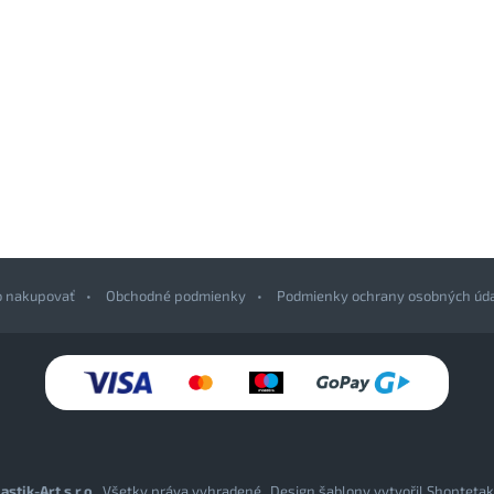
o nakupovať
Obchodné podmienky
Podmienky ochrany osobných úd
astik-Art s.r.o.
. Všetky práva vyhradené.
Design šablony vytvořil
Shoptetak