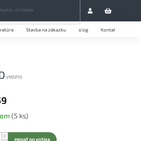
eratúra
Stavba na zákazku
Blog
Kontaktujte nás
HĽADAŤ
D
VMSP10
59
ová
dom
(5 ks)
PRIDAŤ DO KOŠÍKA