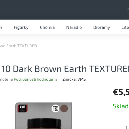
Fi
Figúrky
Chémia
Náradie
Diorámy
Lit
rown Earth TEXTURED
 10 Dark Brown Earth TEXTURE
rné
notené
Podrobnosti hodnotenia
Značka:
VMS
nie
€5,
u
Jednotk
Skla
cena:
iek.