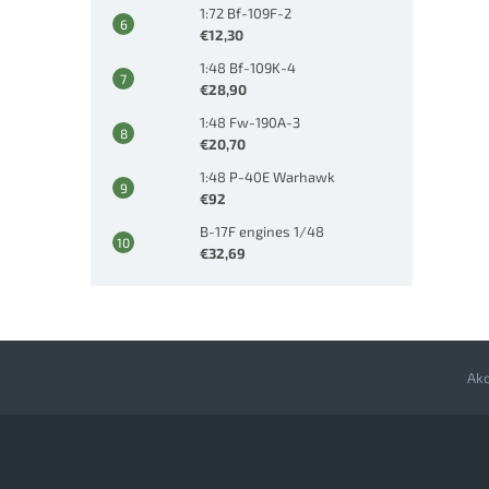
1:72 Bf-109F-2
€12,30
1:48 Bf-109K-4
€28,90
1:48 Fw-190A-3
€20,70
1:48 P-40E Warhawk
€92
B-17F engines 1/48
€32,69
Ak
Z
á
p