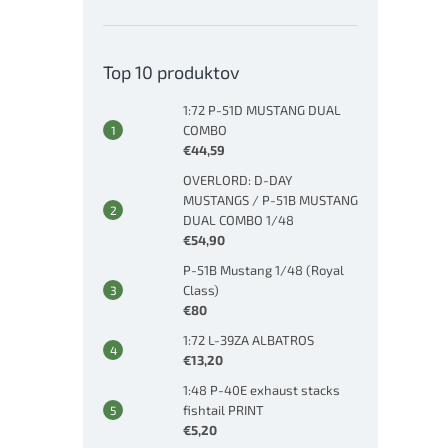
Top 10 produktov
1:72 P-51D MUSTANG DUAL
COMBO
€44,59
OVERLORD: D-DAY
MUSTANGS / P-51B MUSTANG
DUAL COMBO 1/48
€54,90
P-51B Mustang 1/48 (Royal
Class)
€80
1:72 L-39ZA ALBATROS
€13,20
1:48 P-40E exhaust stacks
fishtail PRINT
€5,20