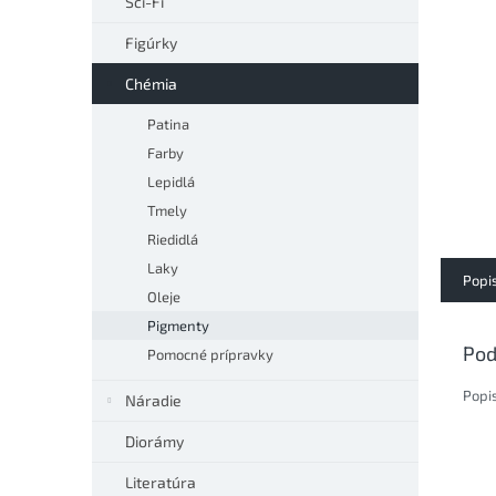
Sci-Fi
Figúrky
Chémia
Patina
Farby
Lepidlá
Tmely
Riedidlá
Laky
Popi
Oleje
Pigmenty
Pod
Pomocné prípravky
Popi
Náradie
Diorámy
Literatúra