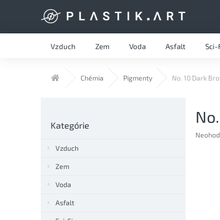
Prejsť
na
obsah
Vzduch
Zem
Voda
Asfalt
Sci-
Domov
Chémia
Pigmenty
No. 10 Dark B
B
No.
o
Preskočiť
č
Kategórie
kategórie
n
Prieme
Neohod
hodnote
ý
Vzduch
produkt
p
je
a
Zem
0,0
n
z
Voda
e
5
l
hviezdič
Asfalt