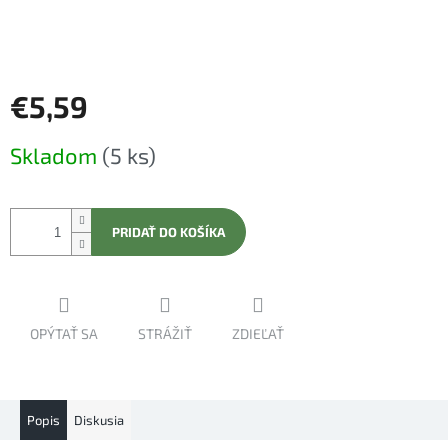
€5,59
Jednotková
Skladom
(5 ks)
cena:
PRIDAŤ DO KOŠÍKA
OPÝTAŤ SA
STRÁŽIŤ
ZDIEĽAŤ
Popis
Diskusia