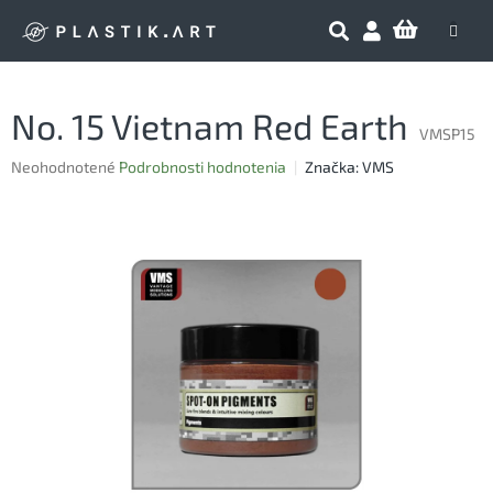
Prejsť
NÁKU
na
obsah
KOŠÍK
No. 15 Vietnam Red Earth
VMSP15
Priemerné
Neohodnotené
Podrobnosti hodnotenia
Značka:
VMS
hodnotenie
produktu
je
0,0
z
5
hviezdičiek.