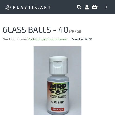
Prejsť
NÁKU
na
obsah
KOŠÍK
GLASS BALLS - 40
MRPGB
Priemerné
Neohodnotené
Podrobnosti hodnotenia
Značka:
MRP
hodnotenie
produktu
je
0,0
z
5
hviezdičiek.