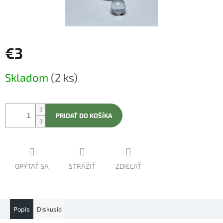
€3
Jednotková
Skladom
(2 ks)
cena:
PRIDAŤ DO KOŠÍKA
OPÝTAŤ SA
STRÁŽIŤ
ZDIEĽAŤ
Popis
Diskusia