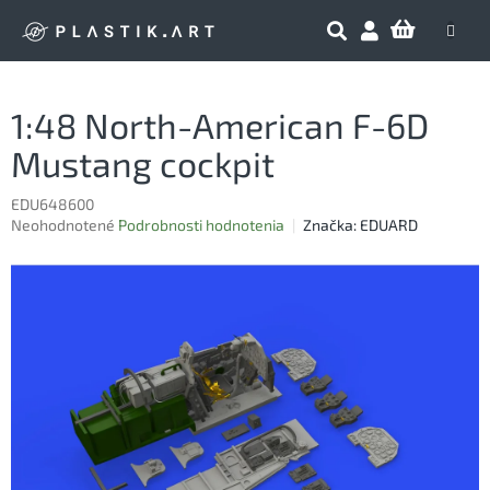
Prejsť
NÁKU
na
obsah
KOŠÍK
1:48 North-American F-6D
Mustang cockpit
EDU648600
Priemerné
Neohodnotené
Podrobnosti hodnotenia
Značka:
EDUARD
hodnotenie
produktu
je
0,0
z
5
hviezdičiek.