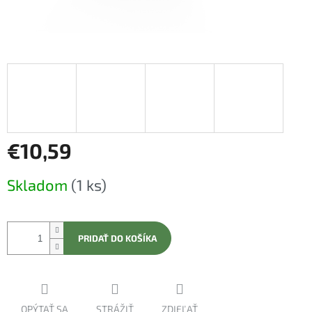
€10,59
Jednotková
Skladom
(1 ks)
cena:
PRIDAŤ DO KOŠÍKA
OPÝTAŤ SA
STRÁŽIŤ
ZDIEĽAŤ