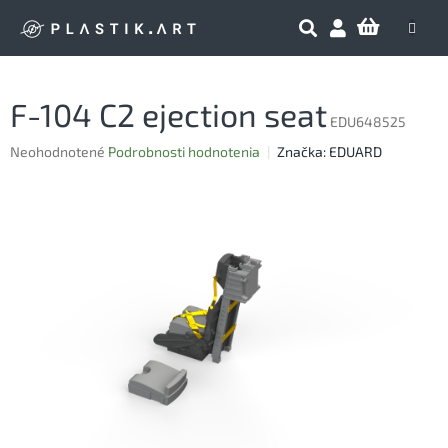
Prejsť
NÁKU
na
obsah
KOŠÍK
F-104 C2 ejection seat
EDU648525
Priemerné
Neohodnotené
Podrobnosti hodnotenia
Značka:
EDUARD
hodnotenie
produktu
je
0,0
z
5
hviezdičiek.