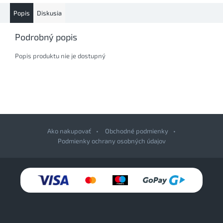
Popis
Diskusia
Podrobný popis
Popis produktu nie je dostupný
Ako nakupovať
Obchodné podmienky
Podmienky ochrany osobných údajov
Z
á
p
ä
t
i