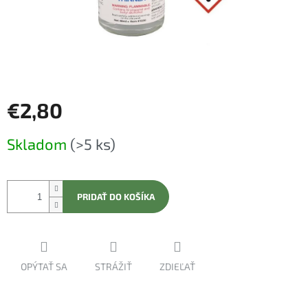
€2,80
Jednotková
Skladom
(>5 ks)
cena:
PRIDAŤ DO KOŠÍKA
OPÝTAŤ SA
STRÁŽIŤ
ZDIEĽAŤ