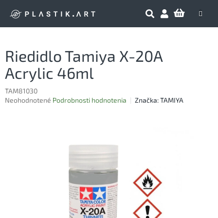
Prejsť
NÁKU
na
obsah
KOŠÍK
Riedidlo Tamiya X-20A
Acrylic 46ml
TAM81030
Priemerné
Neohodnotené
Podrobnosti hodnotenia
Značka:
TAMIYA
hodnotenie
produktu
je
0,0
z
5
hviezdičiek.