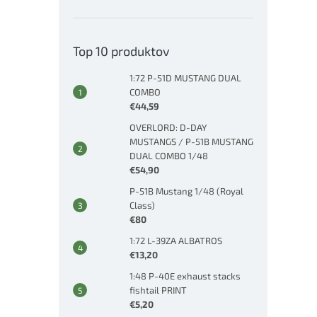
Top 10 produktov
1:72 P-51D MUSTANG DUAL
COMBO
€44,59
OVERLORD: D-DAY
MUSTANGS / P-51B MUSTANG
DUAL COMBO 1/48
€54,90
P-51B Mustang 1/48 (Royal
Class)
€80
1:72 L-39ZA ALBATROS
€13,20
1:48 P-40E exhaust stacks
fishtail PRINT
€5,20