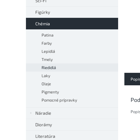
Sci-Fi
Figúrky
Chémia
Patina
Farby
Lepidlá
Tmely
Riedidlá
Laky
Popi
Oleje
Pigmenty
Pod
Pomocné prípravky
Popi
Náradie
Diorámy
Literatúra