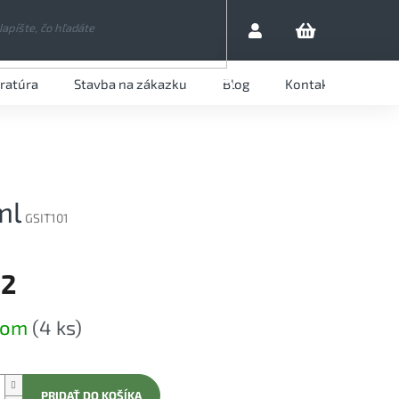
eratúra
Stavba na zákazku
Blog
Kontaktujte nás
HĽADAŤ
ml
GSIT101
12
ová
dom
(4 ks)
PRIDAŤ DO KOŠÍKA