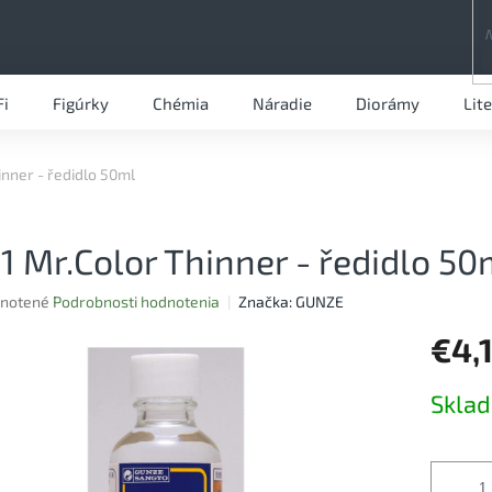
Fi
Figúrky
Chémia
Náradie
Diorámy
Lit
inner - ředidlo 50ml
1 Mr.Color Thinner - ředidlo 50
rné
notené
Podrobnosti hodnotenia
Značka:
GUNZE
nie
€4,
u
Jednotk
Skla
cena:
iek.