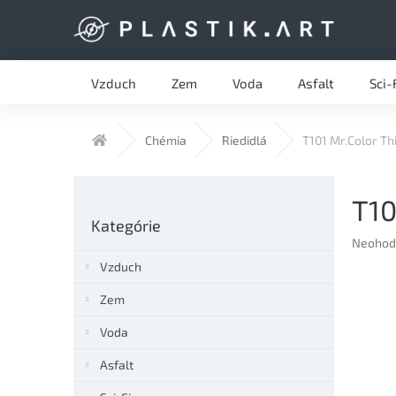
Prejsť
na
obsah
Vzduch
Zem
Voda
Asfalt
Sci-
Domov
Chémia
Riedidlá
T101 Mr.Color Th
B
T10
o
Preskočiť
č
Kategórie
kategórie
n
Prieme
Neohod
hodnote
ý
Vzduch
produkt
p
je
a
Zem
0,0
n
z
Voda
e
5
l
hviezdič
Asfalt