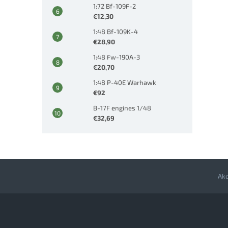
1:72 Bf-109F-2
€12,30
1:48 Bf-109K-4
€28,90
1:48 Fw-190A-3
€20,70
1:48 P-40E Warhawk
€92
B-17F engines 1/48
€32,69
Ak
Z
á
p