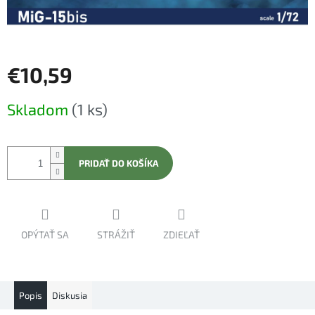
€10,59
Jednotková
Skladom
(1 ks)
cena:
PRIDAŤ DO KOŠÍKA
OPÝTAŤ SA
STRÁŽIŤ
ZDIEĽAŤ
Popis
Diskusia