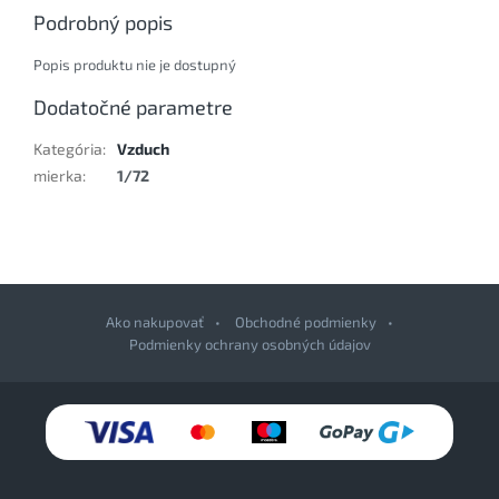
Podrobný popis
Popis produktu nie je dostupný
Dodatočné parametre
Kategória
:
Vzduch
mierka
:
1/72
Ako nakupovať
Obchodné podmienky
Podmienky ochrany osobných údajov
Z
á
p
ä
t