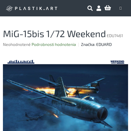
Prejsť
NÁKU
na
obsah
KOŠÍK
MiG-15bis 1/72 Weekend
EDU7461
Priemerné
Neohodnotené
Podrobnosti hodnotenia
Značka:
EDUARD
hodnotenie
produktu
je
0,0
z
5
hviezdičiek.